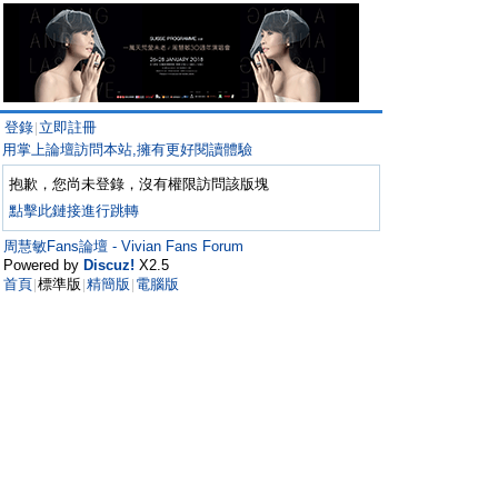
登錄
立即註冊
|
用掌上論壇訪問本站,擁有更好閱讀體驗
抱歉，您尚未登錄，沒有權限訪問該版塊
點擊此鏈接進行跳轉
周慧敏Fans論壇 - Vivian Fans Forum
Powered by
Discuz!
X2.5
首頁
標準版
精簡版
電腦版
|
|
|