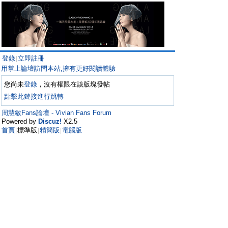
登錄
立即註冊
|
用掌上論壇訪問本站,擁有更好閱讀體驗
您尚未
登錄
，沒有權限在該版塊發帖
點擊此鏈接進行跳轉
周慧敏Fans論壇 - Vivian Fans Forum
Powered by
Discuz!
X2.5
首頁
標準版
精簡版
電腦版
|
|
|