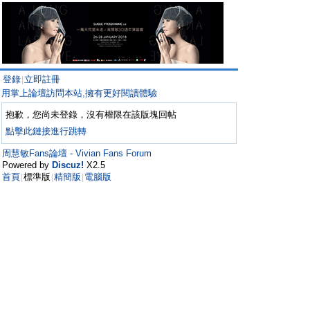
登錄
立即註冊
|
用掌上論壇訪問本站,擁有更好閱讀體驗
抱歉，您尚未登錄，沒有權限在該版塊回帖
點擊此鏈接進行跳轉
周慧敏Fans論壇 - Vivian Fans Forum
Powered by
Discuz!
X2.5
首頁
標準版
精簡版
電腦版
|
|
|