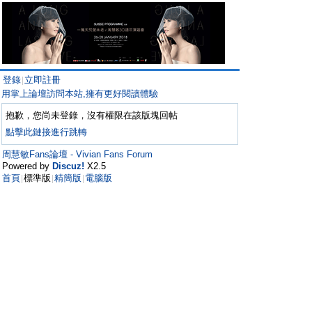
登錄
立即註冊
|
用掌上論壇訪問本站,擁有更好閱讀體驗
抱歉，您尚未登錄，沒有權限在該版塊回帖
點擊此鏈接進行跳轉
周慧敏Fans論壇 - Vivian Fans Forum
Powered by
Discuz!
X2.5
首頁
標準版
精簡版
電腦版
|
|
|