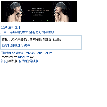
登錄
立即註冊
|
用掌上論壇訪問本站,擁有更好閱讀體驗
抱歉，您尚未登錄，沒有權限在該版塊回帖
點擊此鏈接進行跳轉
周慧敏Fans論壇 - Vivian Fans Forum
Powered by
Discuz!
X2.5
首頁
標準版
精簡版
電腦版
|
|
|