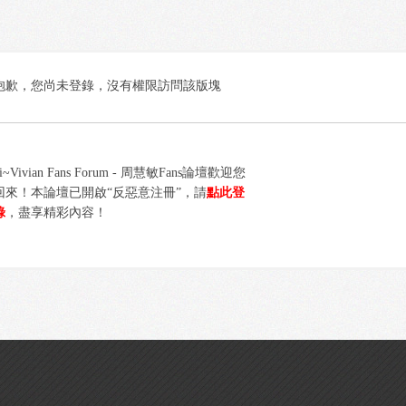
抱歉，您尚未登錄，沒有權限訪問該版塊
i~Vivian Fans Forum - 周慧敏Fans論壇歡迎您
回來！本論壇已開啟“反惡意注冊”，請
點此登
錄
，盡享精彩內容！