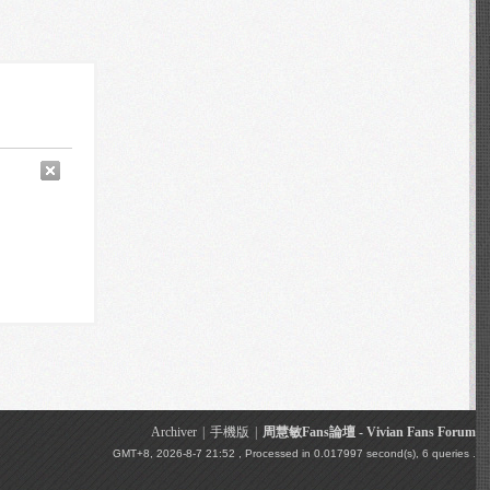
Archiver
|
手機版
|
周慧敏Fans論壇 - Vivian Fans Forum
GMT+8, 2026-8-7 21:52
, Processed in 0.017997 second(s), 6 queries .