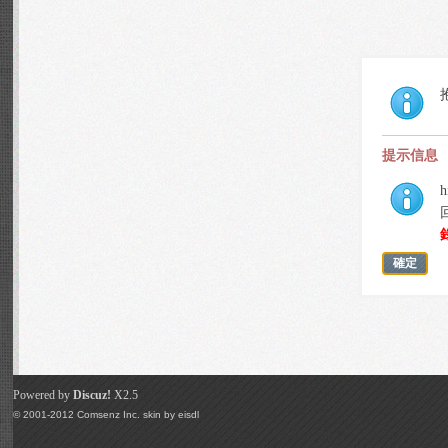
提示信息
h
確定
Powered by
Discuz!
X2.5
© 2001-2012
Comsenz Inc.
skin by
eisdl