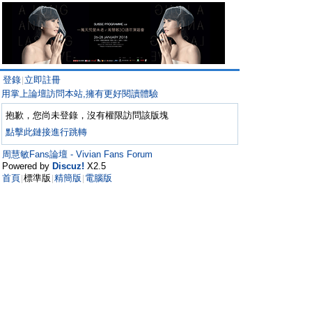
登錄
立即註冊
|
用掌上論壇訪問本站,擁有更好閱讀體驗
抱歉，您尚未登錄，沒有權限訪問該版塊
點擊此鏈接進行跳轉
周慧敏Fans論壇 - Vivian Fans Forum
Powered by
Discuz!
X2.5
首頁
標準版
精簡版
電腦版
|
|
|