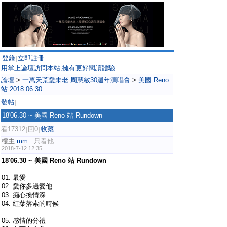
登錄
立即註冊
|
用掌上論壇訪問本站,擁有更好閱讀體驗
論壇
>
一萬天荒愛未老.周慧敏30週年演唱會
>
美國 Reno
站 2018.06.30
發帖
|
18'06.30 ~ 美國 Reno 站 Rundown
看17312
回0
收藏
|
|
樓主
mm..
只看他
2018-7-12 12:35
18'06.30 ~ 美國 Reno 站 Rundown
01. 最愛
02. 愛你多過愛他
03. 痴心換情深
04. 紅葉落索的時候
05. 感情的分禮