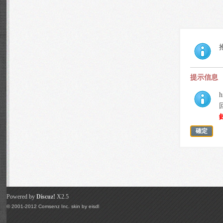
提示信息
h
確定
Powered by
Discuz!
X2.5
© 2001-2012
Comsenz Inc.
skin by
eisdl