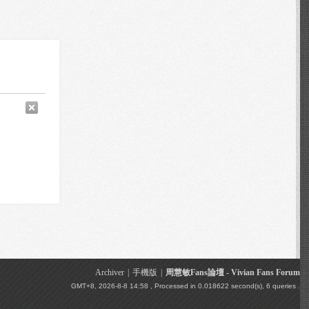
Archiver
|
手機版
|
周慧敏Fans論壇 - Vivian Fans Forum
GMT+8, 2026-8-8 14:58
, Processed in 0.018622 second(s), 6 queries .