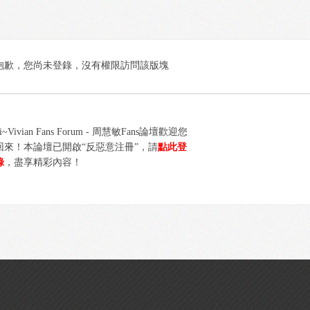
抱歉，您尚未登錄，沒有權限訪問該版塊
i~Vivian Fans Forum - 周慧敏Fans論壇歡迎您
回來！本論壇已開啟“反惡意注冊”，請
點此登
錄
，盡享精彩內容！