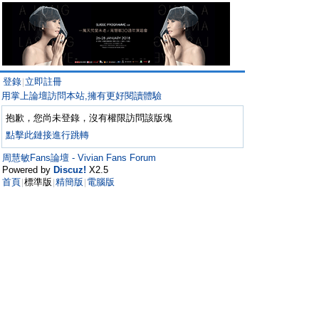
登錄
立即註冊
|
用掌上論壇訪問本站,擁有更好閱讀體驗
抱歉，您尚未登錄，沒有權限訪問該版塊
點擊此鏈接進行跳轉
周慧敏Fans論壇 - Vivian Fans Forum
Powered by
Discuz!
X2.5
首頁
標準版
精簡版
電腦版
|
|
|