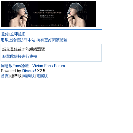
登錄
立即註冊
|
用掌上論壇訪問本站,擁有更好閱讀體驗
請先登錄後才能繼續瀏覽
點擊此鏈接進行跳轉
周慧敏Fans論壇 - Vivian Fans Forum
Powered by
Discuz!
X2.5
首頁
標準版
精簡版
電腦版
|
|
|