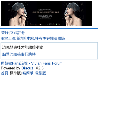
登錄
立即註冊
|
用掌上論壇訪問本站,擁有更好閱讀體驗
請先登錄後才能繼續瀏覽
點擊此鏈接進行跳轉
周慧敏Fans論壇 - Vivian Fans Forum
Powered by
Discuz!
X2.5
首頁
標準版
精簡版
電腦版
|
|
|