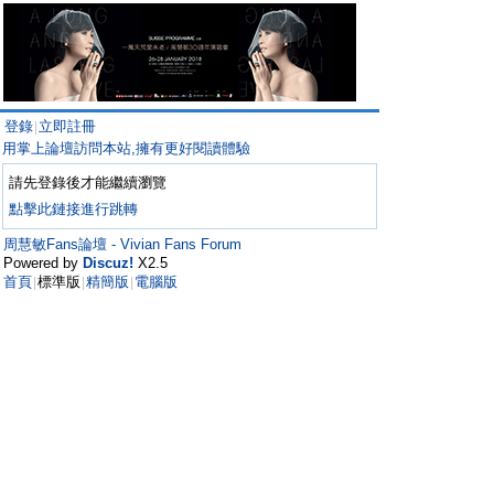
登錄
立即註冊
|
用掌上論壇訪問本站,擁有更好閱讀體驗
請先登錄後才能繼續瀏覽
點擊此鏈接進行跳轉
周慧敏Fans論壇 - Vivian Fans Forum
Powered by
Discuz!
X2.5
首頁
標準版
精簡版
電腦版
|
|
|