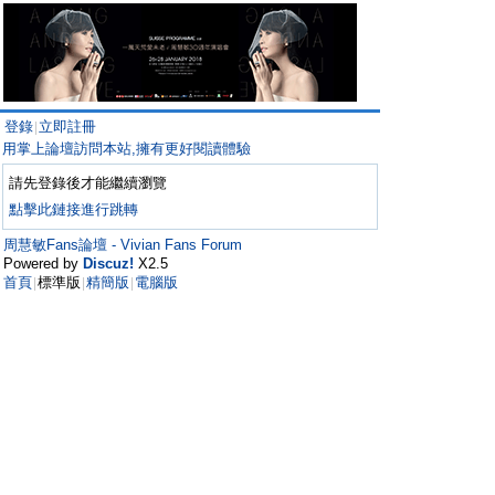
登錄
立即註冊
|
用掌上論壇訪問本站,擁有更好閱讀體驗
請先登錄後才能繼續瀏覽
點擊此鏈接進行跳轉
周慧敏Fans論壇 - Vivian Fans Forum
Powered by
Discuz!
X2.5
首頁
標準版
精簡版
電腦版
|
|
|