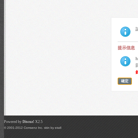
提示信息
h
確定
Powered by
Discuz!
X2.5
© 2001-2012
Comsenz Inc.
skin by
eisdl