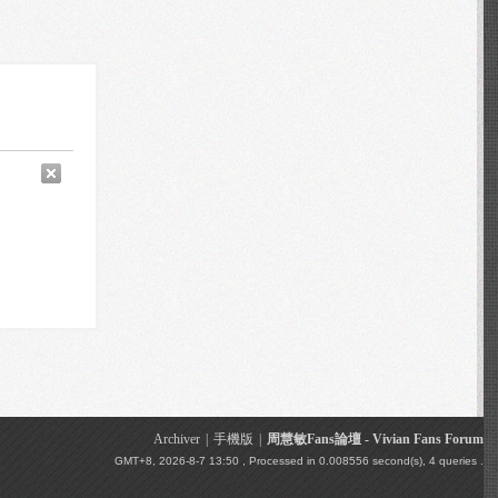
Archiver
|
手機版
|
周慧敏Fans論壇 - Vivian Fans Forum
GMT+8, 2026-8-7 13:50
, Processed in 0.008556 second(s), 4 queries .