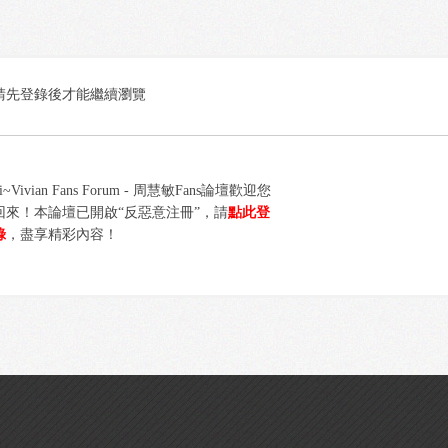
請先登錄後才能繼續瀏覽
i~Vivian Fans Forum - 周慧敏Fans論壇歡迎您
回來！本論壇已開啟“反惡意注冊”，請
點此登
錄
，盡享精彩內容！