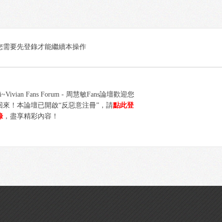
您需要先登錄才能繼續本操作
i~Vivian Fans Forum - 周慧敏Fans論壇歡迎您
回來！本論壇已開啟“反惡意注冊”，請
點此登
錄
，盡享精彩內容！