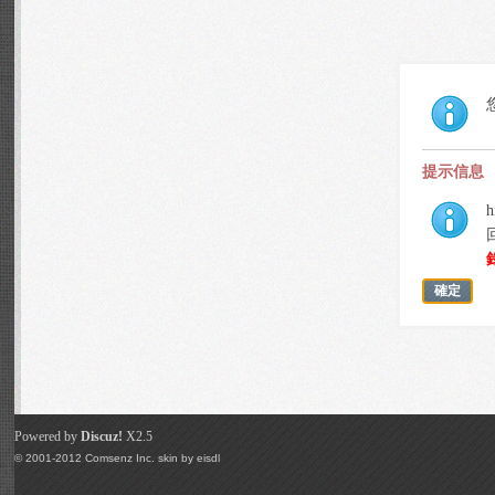
提示信息
h
確定
Powered by
Discuz!
X2.5
© 2001-2012
Comsenz Inc.
skin by
eisdl