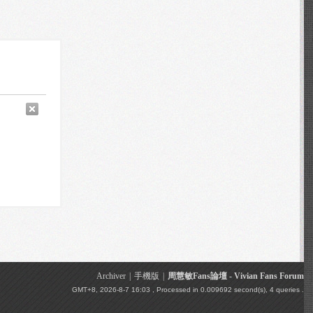
Archiver
|
手機版
|
周慧敏Fans論壇 - Vivian Fans Forum
GMT+8, 2026-8-7 16:03
, Processed in 0.009692 second(s), 4 queries .