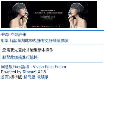
登錄
立即註冊
|
用掌上論壇訪問本站,擁有更好閱讀體驗
您需要先登錄才能繼續本操作
點擊此鏈接進行跳轉
周慧敏Fans論壇 - Vivian Fans Forum
Powered by
Discuz!
X2.5
首頁
標準版
精簡版
電腦版
|
|
|