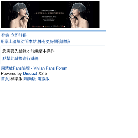
登錄
立即註冊
|
用掌上論壇訪問本站,擁有更好閱讀體驗
您需要先登錄才能繼續本操作
點擊此鏈接進行跳轉
周慧敏Fans論壇 - Vivian Fans Forum
Powered by
Discuz!
X2.5
首頁
標準版
精簡版
電腦版
|
|
|