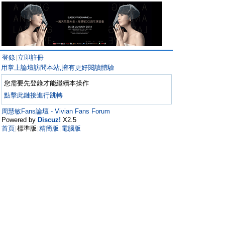
登錄
立即註冊
|
用掌上論壇訪問本站,擁有更好閱讀體驗
您需要先登錄才能繼續本操作
點擊此鏈接進行跳轉
周慧敏Fans論壇 - Vivian Fans Forum
Powered by
Discuz!
X2.5
首頁
標準版
精簡版
電腦版
|
|
|