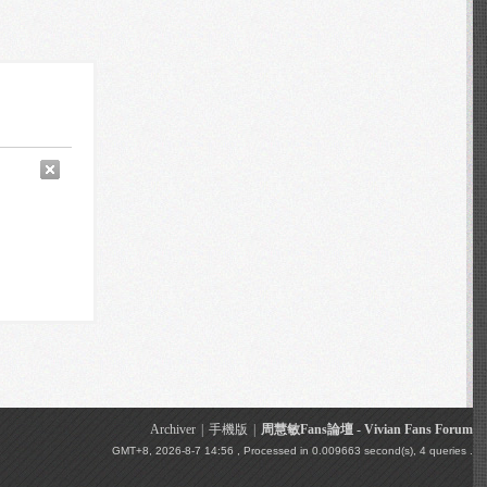
Archiver
|
手機版
|
周慧敏Fans論壇 - Vivian Fans Forum
GMT+8, 2026-8-7 14:56
, Processed in 0.009663 second(s), 4 queries .