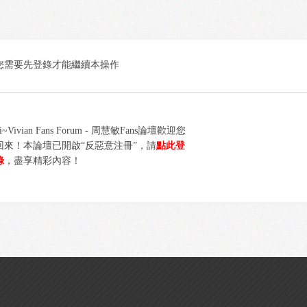
您需要先登錄才能繼續本操作
i~Vivian Fans Forum - 周慧敏Fans論壇歡迎您
回來！本論壇已開啟“反惡意注冊”，請
點此登
錄
，盡享精彩內容！