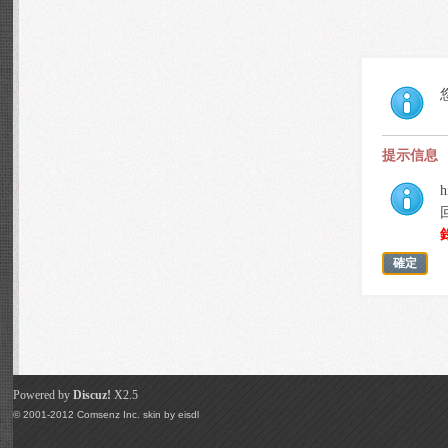
提示信息
h
確定
Powered by
Discuz!
X2.5
© 2001-2012
Comsenz Inc.
skin by
eisdl