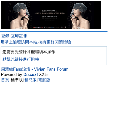
登錄
立即註冊
|
用掌上論壇訪問本站,擁有更好閱讀體驗
您需要先登錄才能繼續本操作
點擊此鏈接進行跳轉
周慧敏Fans論壇 - Vivian Fans Forum
Powered by
Discuz!
X2.5
首頁
標準版
精簡版
電腦版
|
|
|