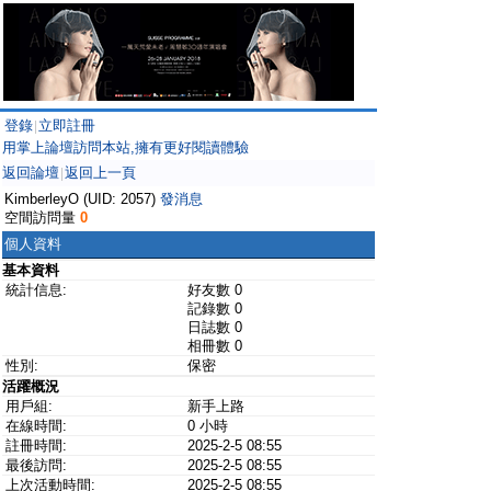
登錄
立即註冊
|
用掌上論壇訪問本站,擁有更好閱讀體驗
返回論壇
返回上一頁
|
KimberleyO (UID: 2057)
發消息
空間訪問量
0
個人資料
基本資料
統計信息:
好友數 0
記錄數 0
日誌數 0
相冊數 0
性別:
保密
活躍概況
用戶組:
新手上路
在線時間:
0 小時
註冊時間:
2025-2-5 08:55
最後訪問:
2025-2-5 08:55
上次活動時間:
2025-2-5 08:55