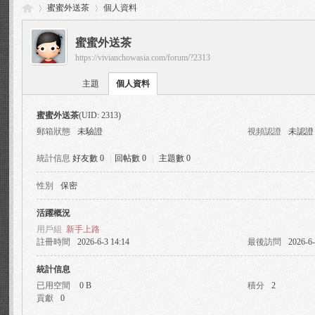
蜜蜜外送茶
個人資料
蜜蜜外送茶
https://vivianchowasia.com/forum/?2313
Vi
›
›
主題
個人資料
蜜蜜外送茶
(UID: 2313)
郵箱狀態
未驗證
視頻認證
未認證
統計信息
好友數 0
|
回帖數 0
|
主題數 0
性別
保密
via
活躍概況
用戶組
新手上路
註冊時間
2026-6-3 14:14
最後訪問
2026-6-
統計信息
已用空間
0 B
積分
2
貢獻
0