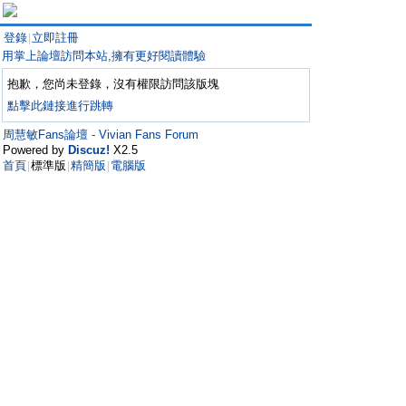
登錄
立即註冊
|
用掌上論壇訪問本站,擁有更好閱讀體驗
抱歉，您尚未登錄，沒有權限訪問該版塊
點擊此鏈接進行跳轉
周慧敏Fans論壇 - Vivian Fans Forum
Powered by
Discuz!
X2.5
首頁
標準版
精簡版
電腦版
|
|
|