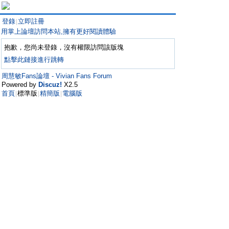
登錄
立即註冊
|
用掌上論壇訪問本站,擁有更好閱讀體驗
抱歉，您尚未登錄，沒有權限訪問該版塊
點擊此鏈接進行跳轉
周慧敏Fans論壇 - Vivian Fans Forum
Powered by
Discuz!
X2.5
首頁
標準版
精簡版
電腦版
|
|
|