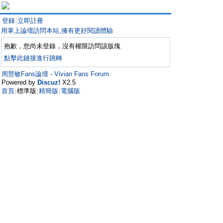
登錄
立即註冊
|
用掌上論壇訪問本站,擁有更好閱讀體驗
抱歉，您尚未登錄，沒有權限訪問該版塊
點擊此鏈接進行跳轉
周慧敏Fans論壇 - Vivian Fans Forum
Powered by
Discuz!
X2.5
首頁
標準版
精簡版
電腦版
|
|
|