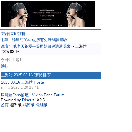
登錄
立即註冊
|
用掌上論壇訪問本站,擁有更好閱讀體驗
論壇
>
地老天荒愛一場周慧敏巡迴演唱會
>
上海站
2025.03.16
今日0
主題1
|
發帖
|
上海站 2025.03.16
[新帖排序]
2025.03.16 上海站 Poster
mm..
2025-1-20 15:41
周慧敏Fans論壇 - Vivian Fans Forum
Powered by
Discuz!
X2.5
首頁
標準版
精簡版
電腦版
|
|
|