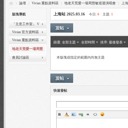
論壇
Vivian 重點資料區
地老天荒愛一場周慧敏巡迴演唱會
上海站
上海站 2025.03.16
版塊導航
今日:
0
|
主題:
1
「主意工作室」 V
Vi
»
›
›
›
Vision Workshop
Vivian 官方資料區
Vivian 重點資料區
篩選:
全部主題
全部時間
排序:
最後發表
地老天荒愛一場周慧
敏巡迴演唱會
會員討論區
本版塊或指定的範圍內尚無主題
via
快速發帖