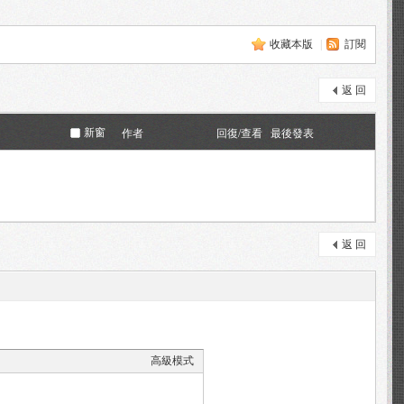
收藏本版
|
訂閱
返 回
新窗
作者
回復/查看
最後發表
返 回
高級模式