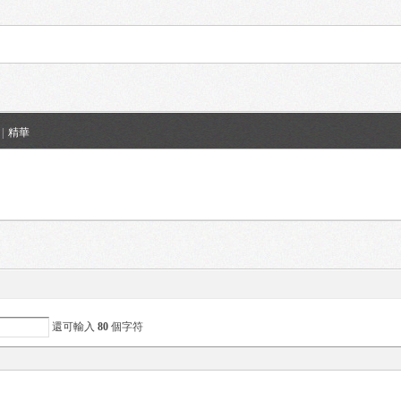
|
精華
還可輸入
80
個字符