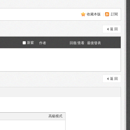
收藏本版
|
訂閱
返 回
新窗
作者
回復/查看
最後發表
返 回
高級模式