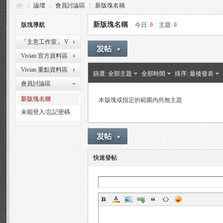
論壇
會員討論區
新版塊名稱
新版塊名稱
版塊導航
今日:
0
|
主題:
0
「主意工作室」 V
Vi
»
›
›
Vision Workshop
Vivian 官方資料區
Vivian 重點資料區
篩選:
全部主題
全部時間
排序:
最後發表
會員討論區
新版塊名稱
本版塊或指定的範圍內尚無主題
未能登入/忘記密碼
留言區
via
快速發帖