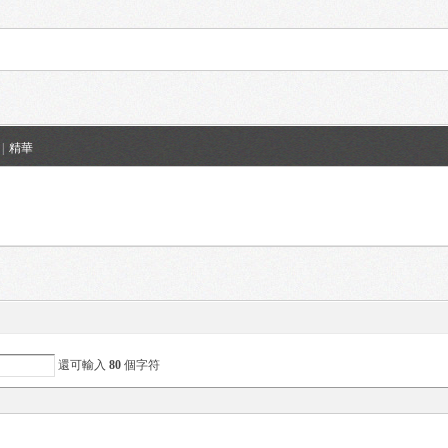
|
精華
還可輸入
80
個字符