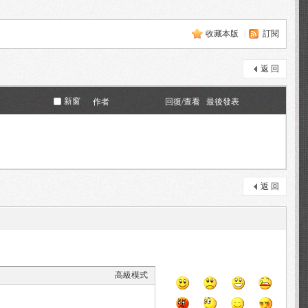
收藏本版
|
訂閱
返 回
新窗
作者
回復/查看
最後發表
返 回
高級模式