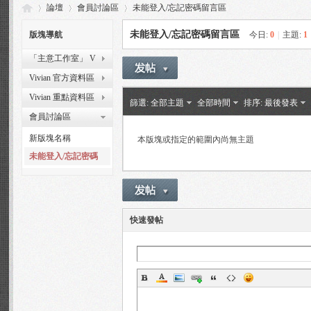
論壇
會員討論區
未能登入/忘記密碼留言區
未能登入/忘記密碼留言區
版塊導航
今日:
0
|
主題:
1
「主意工作室」 V
Vi
»
›
›
Vision Workshop
Vivian 官方資料區
Vivian 重點資料區
篩選:
全部主題
全部時間
排序:
最後發表
會員討論區
新版塊名稱
本版塊或指定的範圍內尚無主題
未能登入/忘記密碼
留言區
via
快速發帖