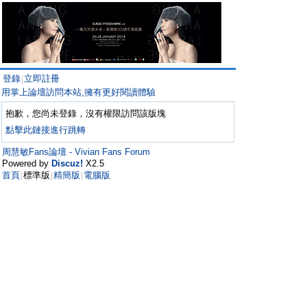
登錄
立即註冊
|
用掌上論壇訪問本站,擁有更好閱讀體驗
抱歉，您尚未登錄，沒有權限訪問該版塊
點擊此鏈接進行跳轉
周慧敏Fans論壇 - Vivian Fans Forum
Powered by
Discuz!
X2.5
首頁
標準版
精簡版
電腦版
|
|
|