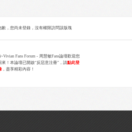
抱歉，您尚未登錄，沒有權限訪問該版塊
i~Vivian Fans Forum - 周慧敏Fans論壇歡迎您
回來！本論壇已開啟“反惡意注冊”，請
點此登
錄
，盡享精彩內容！