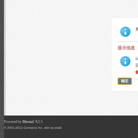
提示信息
h
確定
Powered by
Discuz!
X2.5
© 2001-2012
Comsenz Inc.
skin by
eisdl