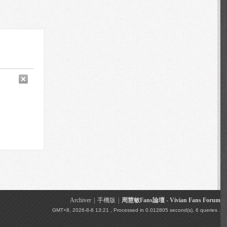
Archiver
|
手機版
|
周慧敏Fans論壇 - Vivian Fans Forum
GMT+8, 2026-8-8 13:21
, Processed in 0.012805 second(s), 6 queries .