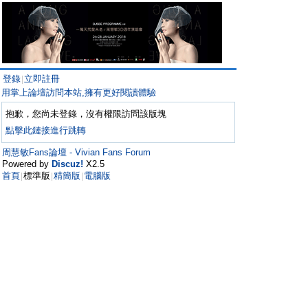
登錄
立即註冊
|
用掌上論壇訪問本站,擁有更好閱讀體驗
抱歉，您尚未登錄，沒有權限訪問該版塊
點擊此鏈接進行跳轉
周慧敏Fans論壇 - Vivian Fans Forum
Powered by
Discuz!
X2.5
首頁
標準版
精簡版
電腦版
|
|
|