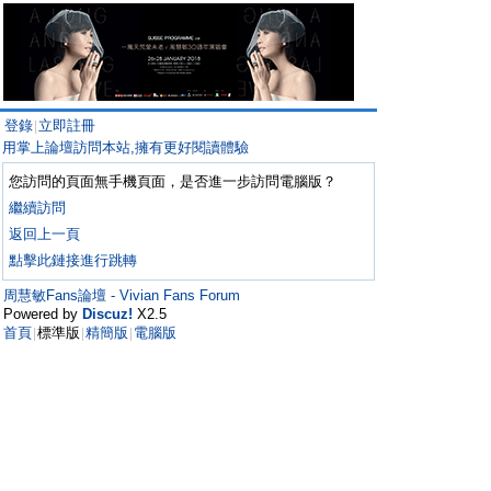
登錄
立即註冊
|
用掌上論壇訪問本站,擁有更好閱讀體驗
您訪問的頁面無手機頁面，是否進一步訪問電腦版？
繼續訪問
返回上一頁
點擊此鏈接進行跳轉
周慧敏Fans論壇 - Vivian Fans Forum
Powered by
Discuz!
X2.5
首頁
標準版
精簡版
電腦版
|
|
|