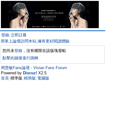
登錄
立即註冊
|
用掌上論壇訪問本站,擁有更好閱讀體驗
您尚未
登錄
，沒有權限在該版塊發帖
點擊此鏈接進行跳轉
周慧敏Fans論壇 - Vivian Fans Forum
Powered by
Discuz!
X2.5
首頁
標準版
精簡版
電腦版
|
|
|