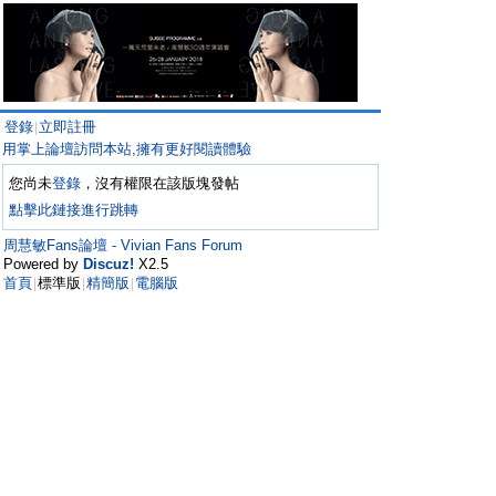
登錄
立即註冊
|
用掌上論壇訪問本站,擁有更好閱讀體驗
您尚未
登錄
，沒有權限在該版塊發帖
點擊此鏈接進行跳轉
周慧敏Fans論壇 - Vivian Fans Forum
Powered by
Discuz!
X2.5
首頁
標準版
精簡版
電腦版
|
|
|