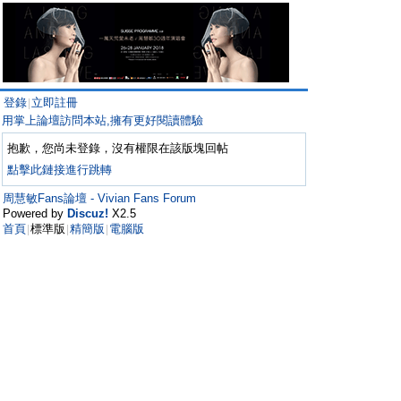
登錄
立即註冊
|
用掌上論壇訪問本站,擁有更好閱讀體驗
抱歉，您尚未登錄，沒有權限在該版塊回帖
點擊此鏈接進行跳轉
周慧敏Fans論壇 - Vivian Fans Forum
Powered by
Discuz!
X2.5
首頁
標準版
精簡版
電腦版
|
|
|