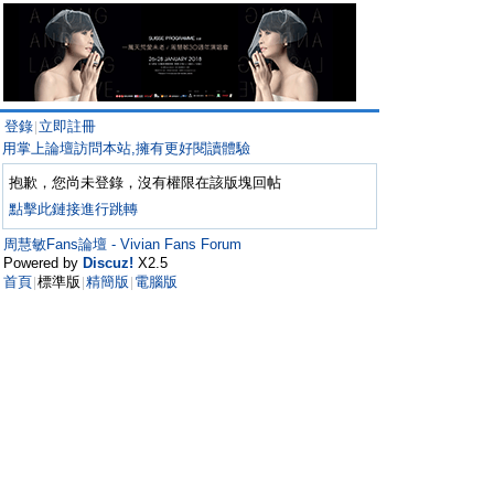
登錄
立即註冊
|
用掌上論壇訪問本站,擁有更好閱讀體驗
抱歉，您尚未登錄，沒有權限在該版塊回帖
點擊此鏈接進行跳轉
周慧敏Fans論壇 - Vivian Fans Forum
Powered by
Discuz!
X2.5
首頁
標準版
精簡版
電腦版
|
|
|