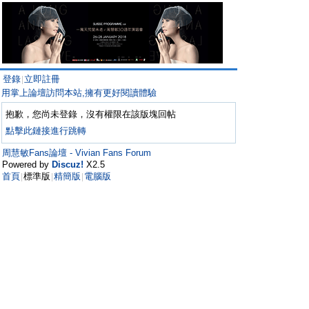
登錄
立即註冊
|
用掌上論壇訪問本站,擁有更好閱讀體驗
抱歉，您尚未登錄，沒有權限在該版塊回帖
點擊此鏈接進行跳轉
周慧敏Fans論壇 - Vivian Fans Forum
Powered by
Discuz!
X2.5
首頁
標準版
精簡版
電腦版
|
|
|