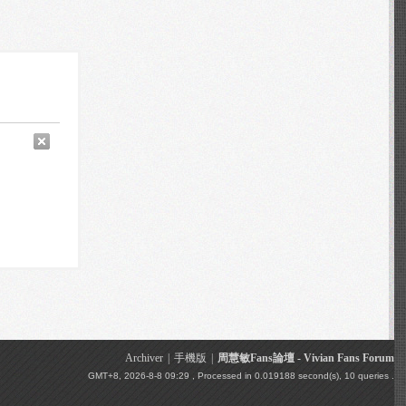
Archiver
|
手機版
|
周慧敏Fans論壇 - Vivian Fans Forum
GMT+8, 2026-8-8 09:29
, Processed in 0.019188 second(s), 10 queries .