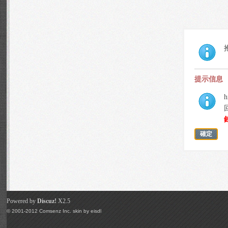
提示信息
h
確定
Powered by
Discuz!
X2.5
© 2001-2012
Comsenz Inc.
skin by
eisdl