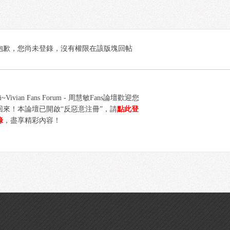
抱歉，您尚未登錄，沒有權限在該版塊回帖
i~Vivian Fans Forum - 周慧敏Fans論壇歡迎您
回來！本論壇已開啟“反惡意注冊”，請
點此登
錄
，盡享精彩內容！