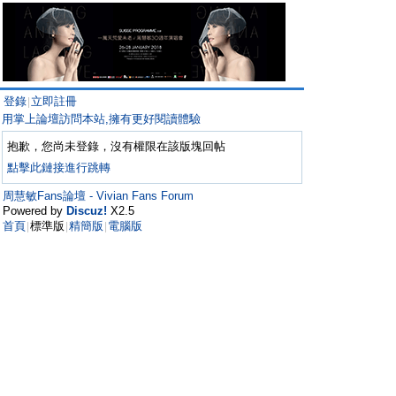
登錄
立即註冊
|
用掌上論壇訪問本站,擁有更好閱讀體驗
抱歉，您尚未登錄，沒有權限在該版塊回帖
點擊此鏈接進行跳轉
周慧敏Fans論壇 - Vivian Fans Forum
Powered by
Discuz!
X2.5
首頁
標準版
精簡版
電腦版
|
|
|