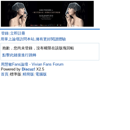
登錄
立即註冊
|
用掌上論壇訪問本站,擁有更好閱讀體驗
抱歉，您尚未登錄，沒有權限在該版塊回帖
點擊此鏈接進行跳轉
周慧敏Fans論壇 - Vivian Fans Forum
Powered by
Discuz!
X2.5
首頁
標準版
精簡版
電腦版
|
|
|