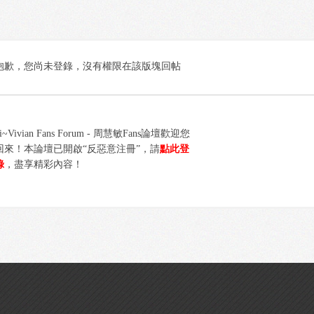
抱歉，您尚未登錄，沒有權限在該版塊回帖
i~Vivian Fans Forum - 周慧敏Fans論壇歡迎您
回來！本論壇已開啟“反惡意注冊”，請
點此登
錄
，盡享精彩內容！