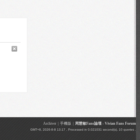
Archiver
|
手機版
|
周慧敏Fans論壇 - Vivian Fans Forum
GMT+8, 2026-8-8 13:17
, Processed in 0.021031 second(s), 10 queries .