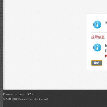
提示信息
h
確定
Powered by
Discuz!
X2.5
© 2001-2012
Comsenz Inc.
skin by
eisdl