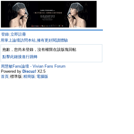
登錄
立即註冊
|
用掌上論壇訪問本站,擁有更好閱讀體驗
抱歉，您尚未登錄，沒有權限在該版塊回帖
點擊此鏈接進行跳轉
周慧敏Fans論壇 - Vivian Fans Forum
Powered by
Discuz!
X2.5
首頁
標準版
精簡版
電腦版
|
|
|