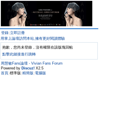
登錄
立即註冊
|
用掌上論壇訪問本站,擁有更好閱讀體驗
抱歉，您尚未登錄，沒有權限在該版塊回帖
點擊此鏈接進行跳轉
周慧敏Fans論壇 - Vivian Fans Forum
Powered by
Discuz!
X2.5
首頁
標準版
精簡版
電腦版
|
|
|