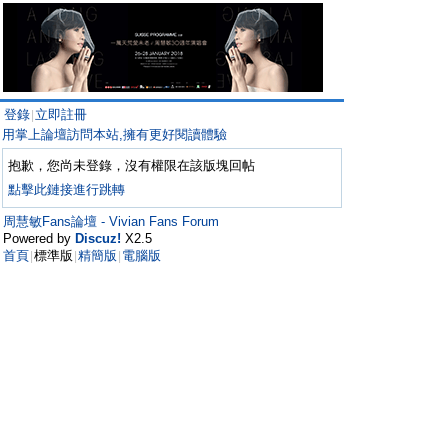
登錄
立即註冊
|
用掌上論壇訪問本站,擁有更好閱讀體驗
抱歉，您尚未登錄，沒有權限在該版塊回帖
點擊此鏈接進行跳轉
周慧敏Fans論壇 - Vivian Fans Forum
Powered by
Discuz!
X2.5
首頁
標準版
精簡版
電腦版
|
|
|