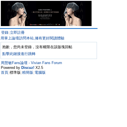
登錄
立即註冊
|
用掌上論壇訪問本站,擁有更好閱讀體驗
抱歉，您尚未登錄，沒有權限在該版塊回帖
點擊此鏈接進行跳轉
周慧敏Fans論壇 - Vivian Fans Forum
Powered by
Discuz!
X2.5
首頁
標準版
精簡版
電腦版
|
|
|