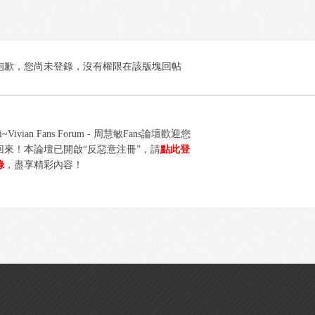
抱歉，您尚未登錄，沒有權限在該版塊回帖
i~Vivian Fans Forum - 周慧敏Fans論壇歡迎您
回來！本論壇已開啟“反惡意注冊”，請
點此登
錄
，盡享精彩內容！