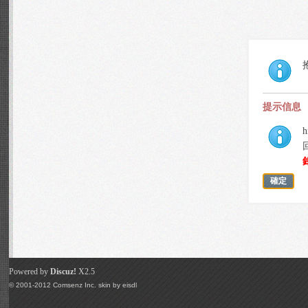
提示信息
h
確定
Powered by
Discuz!
X2.5
© 2001-2012
Comsenz Inc.
skin by
eisdl