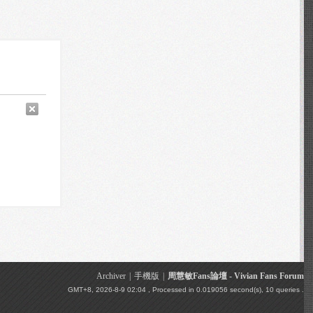
Archiver
|
手機版
|
周慧敏Fans論壇 - Vivian Fans Forum
GMT+8, 2026-8-9 02:04
, Processed in 0.019056 second(s), 10 queries .