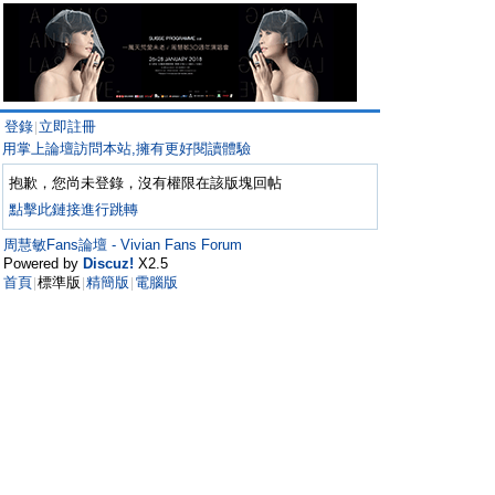
登錄
立即註冊
|
用掌上論壇訪問本站,擁有更好閱讀體驗
抱歉，您尚未登錄，沒有權限在該版塊回帖
點擊此鏈接進行跳轉
周慧敏Fans論壇 - Vivian Fans Forum
Powered by
Discuz!
X2.5
首頁
標準版
精簡版
電腦版
|
|
|