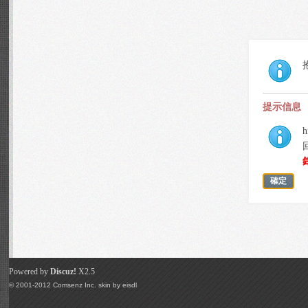
提示信息
h
確定
Powered by
Discuz!
X2.5
© 2001-2012
Comsenz Inc.
skin by
eisdl