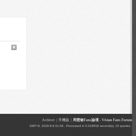
Archiver
|
手機版
|
周慧敏Fans論壇 - Vivian Fans Forum
GMT+8, 2026-8-9 01:06
, Processed in 0.018918 second(s), 10 queries .